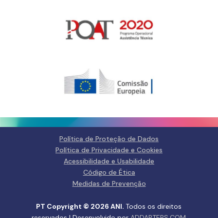
Gerir o Consentimento de
Cookies
Para fornecer as melhores experiências, usamos tecnologias como
cookies para armazenar e/ou aceder a informações do dispositivo.
Consentir com essas tecnologias nos permitirá processar dados, como
comportamento de navegação ou IDs exclusivos neste site. Não consentir
ou retirar o consentimento pode afetar negativamante certos recursos e
funções.
Gerir serviços
Política de Proteção de Dados
Política de Privacidade e Cookies
Aceitar
Acessibilidade e Usabilidade
Código de Ética
Negar
Medidas de Prevenção
Ver preferências
PT Copyright © 2026 ANI.
Todos os direitos
reservados | Desenvolvido por
ADDAPTERS.COM