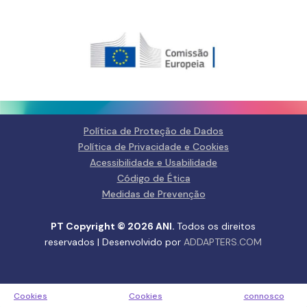
Gerir o Consentimento de
Cookies
Para fornecer as melhores experiências, usamos tecnologias como
cookies para armazenar e/ou aceder a informações do dispositivo.
Consentir com essas tecnologias nos permitirá processar dados, como
comportamento de navegação ou IDs exclusivos neste site. Não consentir
ou retirar o consentimento pode afetar negativamante certos recursos e
funções.
Política de Proteção de Dados
Política de Privacidade e Cookies
Gerir serviços
Acessibilidade e Usabilidade
Código de Ética
Aceitar
Medidas de Prevenção
Negar
PT Copyright © 2026 ANI.
Todos os direitos
reservados | Desenvolvido por
ADDAPTERS.COM
Ver preferências
Política de Privacidade e
Política de Privacidade e
Fale
Cookies
Cookies
connosco
ANIta
FAQs
Contactos