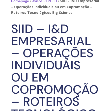
/
/
SIID – I&D Empresarial
Homepage
Avisos PT2030
– Operações Individuais ou em Copromoção –
Roteiros Tecnológicos Big Science
SIID – I&D
EMPRESARIAL
– OPERAÇÕES
INDIVIDUAIS
OU EM
COPROMOÇÃO
– ROTEIROS