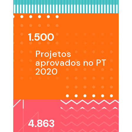
1.500
Projetos
aprovados no PT
2020
4.863