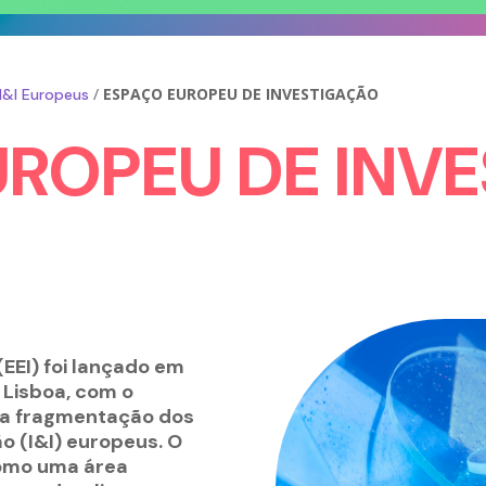
/
ESPAÇO EUROPEU DE INVESTIGAÇÃO
I&I Europeus
UROPEU DE INV
(EEI) foi lançado em
 Lisboa, com o
da fragmentação dos
o (I&I) europeus. O
como uma área