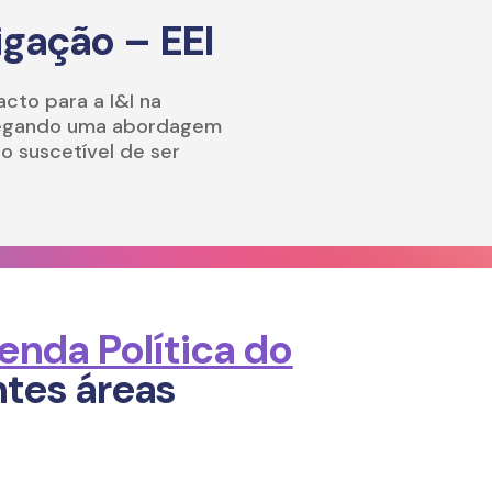
igação – EEI
acto para a I&I na
mpregando uma abordagem
o suscetível de ser
enda Política do
ntes áreas