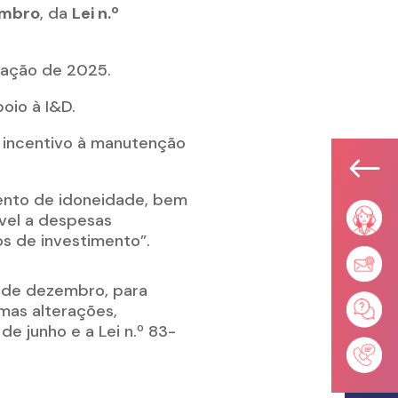
embro
, da
Lei n.º
utação de 2025.
oio à I&D.
e incentivo à manutenção
#
ento de idoneidade, bem
ável a despesas
os de investimento”.
31 de dezembro, para
umas alterações,
e junho e a Lei n.º 83-