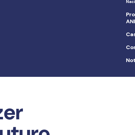
Nac
Pro
AN
Ca
Co
Not
zer
Futuro