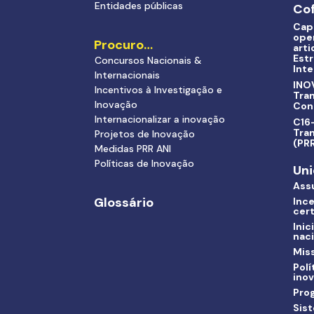
Entidades públicas
Cof
Cap
ope
Procuro…
arti
Estr
Concursos Nacionais &
Inte
Internacionais
INO
Incentivos à Investigação e
Tra
Inovação
Con
Internacionalizar a inovação
C16-
Tran
Projetos de Inovação
(PR
Medidas PRR ANI
Políticas de Inovação
Uni
Ass
Glossário
Ince
cert
Inic
nac
Miss
Polí
ino
Pro
Sis