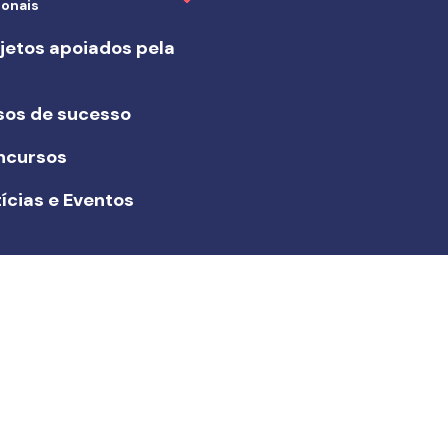
ionais
jetos apoiados pela
I
sos de sucesso
ncursos
ícias e Eventos