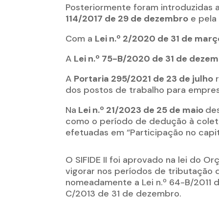
Posteriormente foram introduzidas 
114/2017 de 29 de dezembro
e pel
Com a
Lei n.º 2/2020 de 31 de març
A
Lei n.º 75-B/2020 de 31 de deze
A
Portaria 295/2021 de 23 de julho
r
dos postos de trabalho para empre
Na
Lei n.º 21/2023 de 25 de maio
de
como o período de dedução à coleta,
efetuadas em “Participação no capit
O SIFIDE II foi aprovado na lei do 
vigorar nos períodos de tributação d
nomeadamente a Lei n.º 64-B/2011 de
C/2013 de 31 de dezembro.