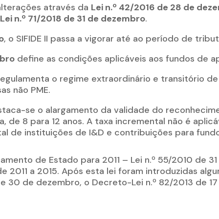
alterações através da
Lei n.º 42/2016 de 28 de dez
a
Lei n.º 71/2018 de 31 de dezembro
.
o
, o SIFIDE II passa a vigorar até ao período de trib
mbro
define as condições aplicáveis aos fundos de ap
egulamenta o regime extraordinário e transitório d
sas não PME.
staca-se o alargamento da validade do reconhecim
 de 8 para 12 anos. A taxa incremental não é aplic
al de instituições de I&D e contribuições para fund
Orçamento de Estado para 2011 – Lei n.º 55/2010 de 
e 2011 a 2015. Após esta lei foram introduzidas alg
 30 de dezembro, o Decreto-Lei n.º 82/2013 de 17 d