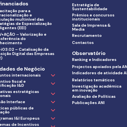
inanciados
Estratégia de
Sustentabilidade
acitação para a
racionalização e
Prémios e concursos
institucionais
culação multinível das
atégias de Especialização
Sala de Imprensa &
ligentes (EEI)
Media
V+AÇÃO – Valorização e
Recrutamento
nsferência do
Contactos
hecimento
i03.02 – Catalisação da
Observatório
sição Digital das Empresas
R)
Ranking e Indicadores
Projectos apoiados pela AN
dades de Negócio
Indicadores de atividade A
untos internacionais
Relatórios temáticos
ntivo fiscal e
ificação I&D
Investigação académica
em inovação
iativas estratégicas
ionais
Avaliação de Políticas
ão Interface
Publicações ANI
ticas públicas de
vação
gramas I&I Europeus
temas de Incentivos