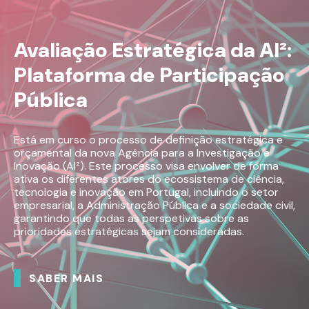
Avaliação Estratégica da AI²:
Plataforma de Participação
Pública
Está em curso o processo de definição estratégica e
orçamental da nova Agência para a Investigação e
Inovação (AI²). Este processo visa envolver de forma
ativa os diferentes atores do ecossistema de ciência,
tecnologia e inovação em Portugal, incluindo o setor
empresarial, a Administração Pública e a sociedade civil,
garantindo que todas as perspetivas sobre as
prioridades estratégicas sejam consideradas.
SABER MAIS