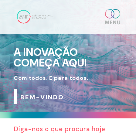
Skip
Reprodutor
content
to
de
content
vídeo
A INOVAÇÃO
COMEÇA AQUI
Com todos. E para todos.
BEM-VINDO
Diga-nos o que procura hoje