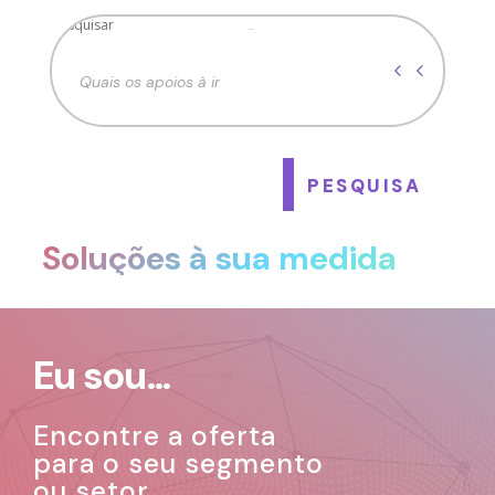
Pesquisar
Pesquisar
PESQUISA
Soluções à sua medida
Eu sou…
Encontre a oferta
para o seu segmento
ou setor