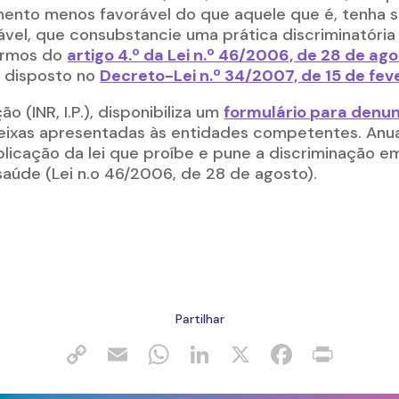
mento menos favorável do que aquele que é, tenha s
vel, que consubstancie uma prática discriminatóri
termos do
artigo 4.º da Lei n.º 46/2006, de 28 de ag
o disposto no
Decreto-Lei n.º 34/2007, de 15 de fev
ão (INR, I.P.), disponibiliza um
formulário para denun
ixas apresentadas às entidades competentes. Anualm
plicação da lei que proíbe e pune a discriminação e
saúde (Lei n.o 46/2006, de 28 de agosto).
Partilhar