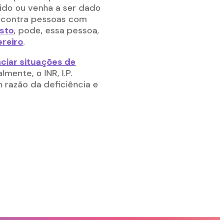
ido ou venha a ser dado
a contra pessoas com
osto
, pode, essa pessoa,
ereiro
.
ciar situações de
ente, o INR, I.P.
m razão da deficiência e