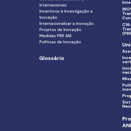
Inte
Internacionais
INO
Incentivos à Investigação e
Tra
Inovação
Con
Internacionalizar a inovação
C16-
Tran
Projetos de Inovação
(PR
Medidas PRR ANI
Políticas de Inovação
Uni
Ass
Glossário
Ince
cert
Inic
nac
Miss
Polí
ino
Pro
Sis
Nac
Pro
AN