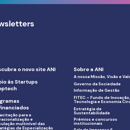
wsletters
cubra o novo site ANI
Sobre a ANI
A nossa Missão, Visão e Val
io às Startups
Governo da Sociedade
eptech
Informação de Gestão
FITEC – Fundo de Inovação,
ogramas
Tecnologia e Economia Circ
inanciados
Estratégia de
Sustentabilidade
acitação para a
racionalização e
Prémios e concursos
institucionais
culação multinível das
atégias de Especialização
Sala de Imprensa &