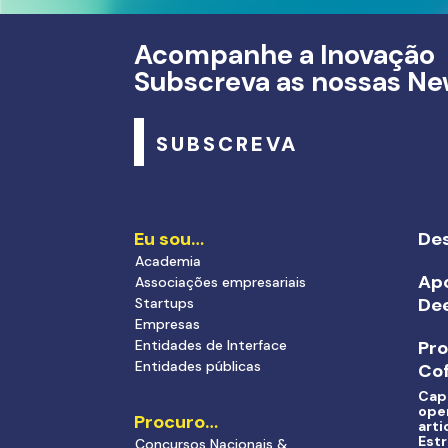
Acompanhe a Inovação
Subscreva as nossas Ne
SUBSCREVA
Eu sou…
Des
Academia
Apo
Associações empresariais
De
Startups
Empresas
Entidades de Interface
Pr
Entidades públicas
Cof
Cap
ope
Procuro…
arti
Estr
Concursos Nacionais &