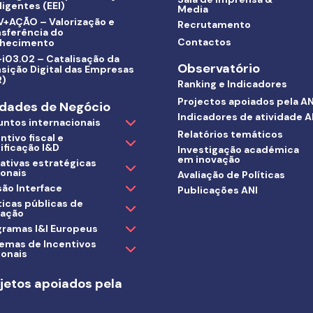
ligentes (EEI)
Media
V+AÇÃO – Valorização e
Recrutamento
nsferência do
Contactos
hecimento
i03.02 – Catalisação da
Observatório
sição Digital das Empresas
R)
Ranking e Indicadores
Projectos apoiados pela AN
dades de Negócio
Indicadores de atividade A
untos internacionais
Relatórios temáticos
ntivo fiscal e
ificação I&D
Investigação académica
em inovação
iativas estratégicas
ionais
Avaliação de Políticas
ão Interface
Publicações ANI
ticas públicas de
vação
gramas I&I Europeus
temas de Incentivos
ionais
jetos apoiados pela
I