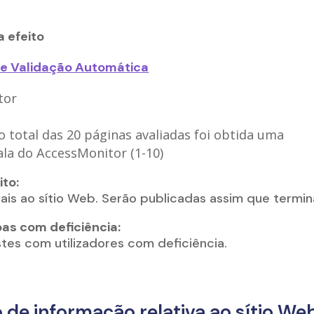
a efeito
de Validação Automática
tor
o total das 20 páginas avaliadas foi obtida uma
ala do AccessMonitor (1-10)
ito:
ais ao sítio Web. Serão publicadas assim que termin
as com deficiência:
stes com utilizadores com deficiência.
ão de informação relativa ao sítio We