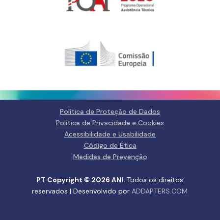
Gerir o Consentimento de
Cookies
Para fornecer as melhores experiências, usamos tecnologias como
cookies para armazenar e/ou aceder a informações do dispositivo.
Consentir com essas tecnologias nos permitirá processar dados, como
comportamento de navegação ou IDs exclusivos neste site. Não consentir
ou retirar o consentimento pode afetar negativamante certos recursos e
funções.
Gerir serviços
Política de Proteção de Dados
Política de Privacidade e Cookies
Aceitar
Acessibilidade e Usabilidade
Código de Ética
Negar
Medidas de Prevenção
Ver preferências
PT Copyright © 2026 ANI.
Todos os direitos
reservados | Desenvolvido por
ADDAPTERS.COM
Política de Privacidade e
Política de Privacidade e
Fale
Cookies
Cookies
connosco
ANIta
FAQs
Contactos