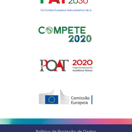
Gerir o Consentimento de
Cookies
Para fornecer as melhores experiências, usamos tecnologias como
cookies para armazenar e/ou aceder a informações do dispositivo.
Consentir com essas tecnologias nos permitirá processar dados, como
comportamento de navegação ou IDs exclusivos neste site. Não consentir
ou retirar o consentimento pode afetar negativamante certos recursos e
funções.
Gerir serviços
Aceitar
Negar
Ver preferências
Política de Privacidade e
Política de Privacidade e
Fale
Política de Proteção de Dados