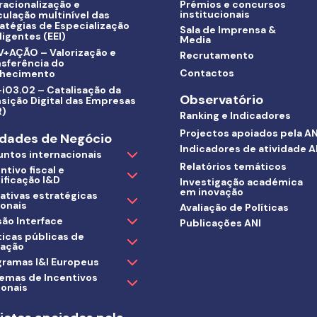
racionalização e
Prémios e concursos
institucionais
culação multinível das
atégias de Especialização
Sala de Imprensa &
ligentes (EEI)
Media
V+AÇÃO – Valorização e
Recrutamento
nsferência do
Contactos
hecimento
i03.02 – Catalisação da
Observatório
sição Digital das Empresas
R)
Ranking e Indicadores
Projectos apoiados pela AN
dades de Negócio
Indicadores de atividade A
untos internacionais
Relatórios temáticos
ntivo fiscal e
ificação I&D
Investigação académica
em inovação
iativas estratégicas
ionais
Avaliação de Políticas
ão Interface
Publicações ANI
ticas públicas de
vação
gramas I&I Europeus
temas de Incentivos
ionais