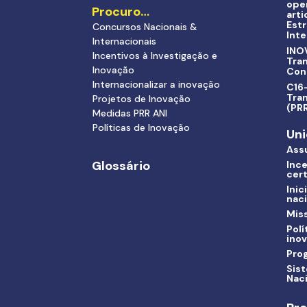
ope
Procuro…
arti
Estr
Concursos Nacionais &
Inte
Internacionais
INO
Incentivos à Investigação e
Tra
Inovação
Con
Internacionalizar a inovação
C16-
Tran
Projetos de Inovação
(PR
Medidas PRR ANI
Políticas de Inovação
Uni
Ass
Glossário
Ince
cert
Inic
nac
Miss
Polí
ino
Pro
Sis
Nac