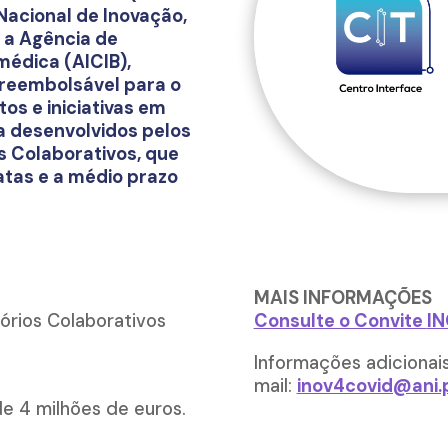
 Nacional de Inovação,
m a Agência de
médica (AICIB),
o reembolsável para o
os e iniciativas em
a desenvolvidos pelos
s Colaborativos, que
tas e a médio prazo
MAIS INFORMAÇÕES
tórios Colaborativos
Consulte o Convite
IN
Informações adicionai
mail:
inov4covid@ani.
e 4 milhões de euros.