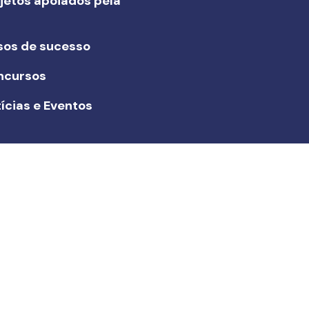
jetos apoiados pela
I
sos de sucesso
ncursos
ícias e Eventos