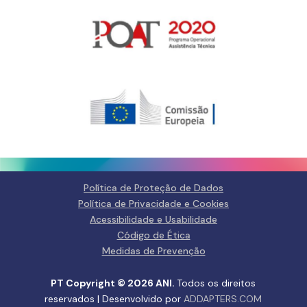
Gerir o Consentimento de
Cookies
Para fornecer as melhores experiências, usamos tecnologias como
cookies para armazenar e/ou aceder a informações do dispositivo.
Consentir com essas tecnologias nos permitirá processar dados, como
comportamento de navegação ou IDs exclusivos neste site. Não consentir
ou retirar o consentimento pode afetar negativamante certos recursos e
funções.
Gerir serviços
Política de Proteção de Dados
Política de Privacidade e Cookies
Aceitar
Acessibilidade e Usabilidade
Código de Ética
Negar
Medidas de Prevenção
Ver preferências
PT Copyright © 2026 ANI.
Todos os direitos
reservados | Desenvolvido por
ADDAPTERS.COM
Política de Privacidade e
Política de Privacidade e
Fale