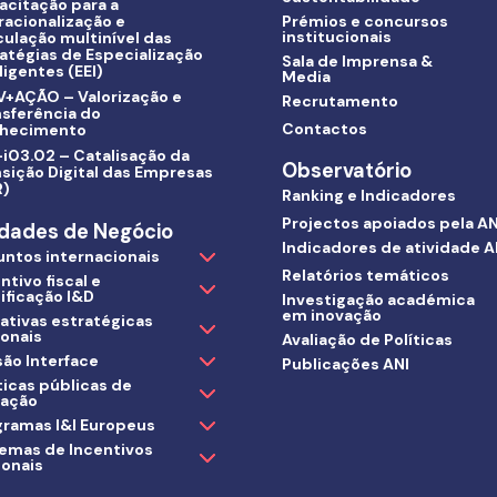
acitação para a
racionalização e
Prémios e concursos
institucionais
culação multinível das
atégias de Especialização
Sala de Imprensa &
ligentes (EEI)
Media
V+AÇÃO – Valorização e
Recrutamento
nsferência do
Contactos
hecimento
i03.02 – Catalisação da
Observatório
sição Digital das Empresas
R)
Ranking e Indicadores
Projectos apoiados pela AN
dades de Negócio
Indicadores de atividade A
untos internacionais
Relatórios temáticos
ntivo fiscal e
ificação I&D
Investigação académica
em inovação
iativas estratégicas
ionais
Avaliação de Políticas
ão Interface
Publicações ANI
ticas públicas de
vação
gramas I&I Europeus
temas de Incentivos
ionais