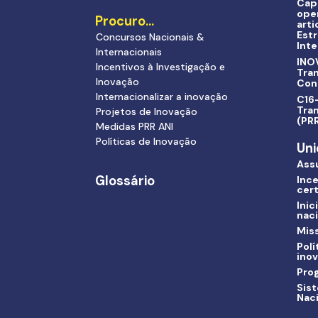
Cap
ope
Procuro…
arti
Estr
Concursos Nacionais &
Inte
Internacionais
INO
Incentivos à Investigação e
Tra
Inovação
Con
Internacionalizar a inovação
C16-
Tran
Projetos de Inovação
(PR
Medidas PRR ANI
Políticas de Inovação
Uni
Ass
Glossário
Ince
cert
Inic
nac
Miss
Polí
ino
Pro
Sis
Nac