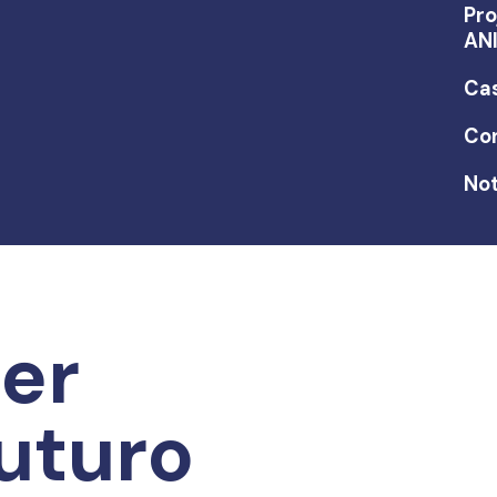
Pro
AN
Ca
Co
Not
er
uturo