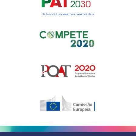
Gerir o Consentimento de
Cookies
Para fornecer as melhores experiências, usamos tecnologias como
cookies para armazenar e/ou aceder a informações do dispositivo.
Consentir com essas tecnologias nos permitirá processar dados, como
comportamento de navegação ou IDs exclusivos neste site. Não consentir
ou retirar o consentimento pode afetar negativamante certos recursos e
funções.
Gerir serviços