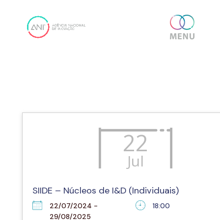
Skip
content
PESQUISA DETALHADA DE CONCURSOS
to
content
22
Jul
SIIDE – Núcleos de I&D (Individuais)
22/07/2024 -
18:00
29/08/2025