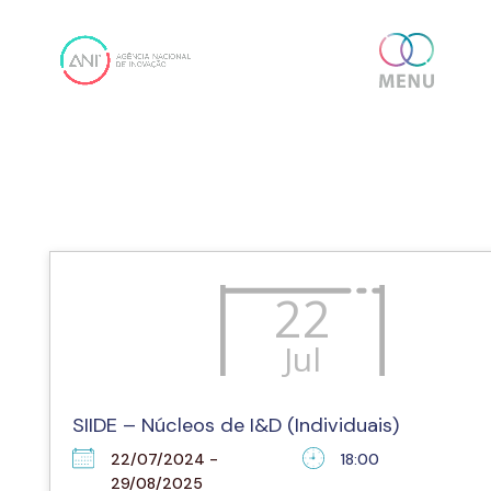
Skip
content
PESQUISA DETALHADA DE CONCURSOS
to
content
22
Jul
SIIDE – Núcleos de I&D (Individuais)
22/07/2024 -
18:00
29/08/2025