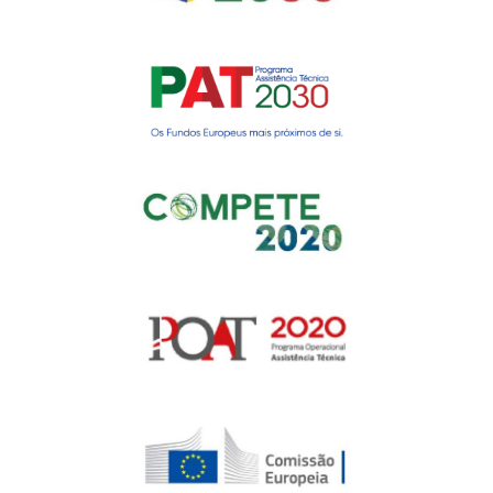
Gerir o Consentimento de
Cookies
Para fornecer as melhores experiências, usamos tecnologias como
cookies para armazenar e/ou aceder a informações do dispositivo.
Consentir com essas tecnologias nos permitirá processar dados, como
comportamento de navegação ou IDs exclusivos neste site. Não consentir
ou retirar o consentimento pode afetar negativamante certos recursos e
funções.
Gerir serviços
Aceitar
Negar