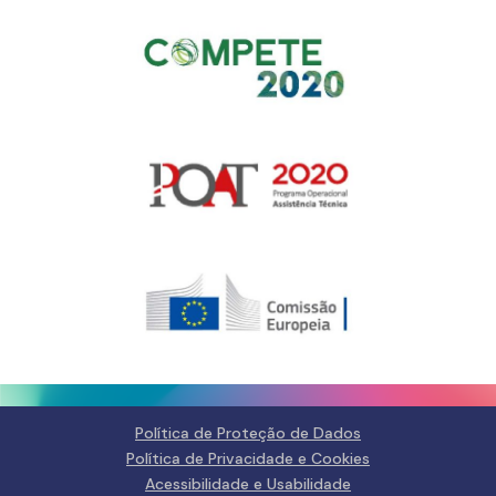
Gerir o Consentimento de
Cookies
Para fornecer as melhores experiências, usamos tecnologias como
cookies para armazenar e/ou aceder a informações do dispositivo.
Consentir com essas tecnologias nos permitirá processar dados, como
comportamento de navegação ou IDs exclusivos neste site. Não consentir
ou retirar o consentimento pode afetar negativamante certos recursos e
funções.
Gerir serviços
Política de Proteção de Dados
Política de Privacidade e Cookies
Aceitar
Acessibilidade e Usabilidade