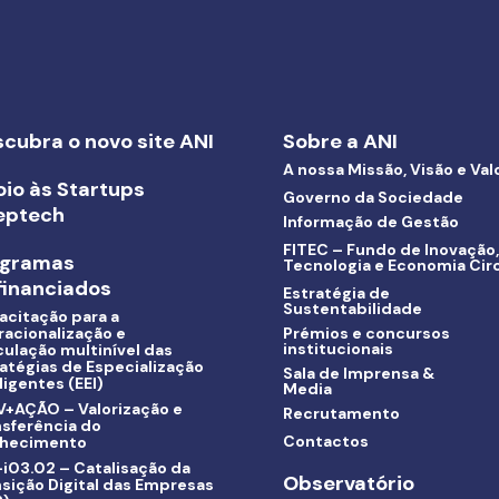
cubra o novo site ANI
Sobre a ANI
A nossa Missão, Visão e Val
io às Startups
Governo da Sociedade
eptech
Informação de Gestão
FITEC – Fundo de Inovação,
ogramas
Tecnologia e Economia Circ
inanciados
Estratégia de
Sustentabilidade
acitação para a
racionalização e
Prémios e concursos
institucionais
culação multinível das
atégias de Especialização
Sala de Imprensa &
ligentes (EEI)
Media
V+AÇÃO – Valorização e
Recrutamento
nsferência do
Contactos
hecimento
i03.02 – Catalisação da
Observatório
sição Digital das Empresas