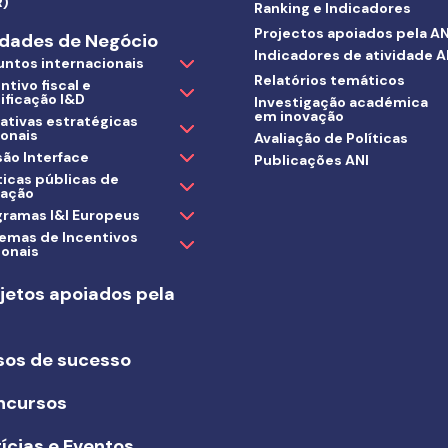
R)
Ranking e Indicadores
Projectos apoiados pela AN
dades de Negócio
Indicadores de atividade A
untos internacionais
Relatórios temáticos
ntivo fiscal e
ificação I&D
Investigação académica
em inovação
iativas estratégicas
ionais
Avaliação de Políticas
ão Interface
Publicações ANI
ticas públicas de
vação
gramas I&I Europeus
temas de Incentivos
ionais
jetos apoiados pela
I
sos de sucesso
ncursos
ícias e Eventos