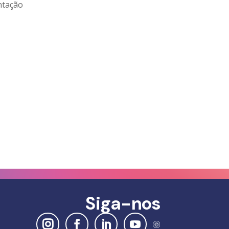
ntação
Siga-nos