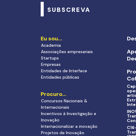
SUBSCREVA
Eu sou…
Des
Academia
Apo
Associações empresariais
De
Startups
Empresas
Entidades de Interface
Pr
Entidades públicas
Cof
Cap
ope
Procuro…
arti
Estr
Concursos Nacionais &
Inte
Internacionais
INO
Incentivos à Investigação e
Tra
Inovação
Con
Internacionalizar a inovação
C16-
Tran
Projetos de Inovação