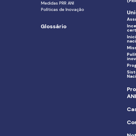
(PR
Medidas PRR ANI
Políticas de Inovação
Uni
Ass
Glossário
Ince
cert
Inic
nac
Miss
Polí
ino
Pro
Sis
Nac
Pro
AN
Ca
Co
Not