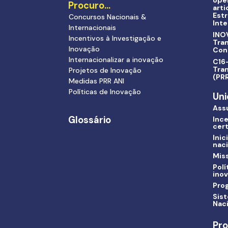
ope
Procuro…
arti
Estr
Concursos Nacionais &
Inte
Internacionais
INO
Incentivos à Investigação e
Tra
Inovação
Con
Internacionalizar a inovação
C16-
Tran
Projetos de Inovação
(PR
Medidas PRR ANI
Políticas de Inovação
Uni
Ass
Glossário
Ince
cert
Inic
nac
Miss
Polí
ino
Pro
Sis
Nac
Pro