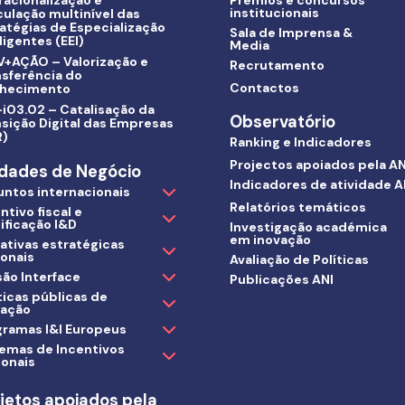
racionalização e
Prémios e concursos
institucionais
culação multinível das
atégias de Especialização
Sala de Imprensa &
ligentes (EEI)
Media
V+AÇÃO – Valorização e
Recrutamento
nsferência do
Contactos
hecimento
i03.02 – Catalisação da
Observatório
sição Digital das Empresas
R)
Ranking e Indicadores
Projectos apoiados pela AN
dades de Negócio
Indicadores de atividade A
untos internacionais
Relatórios temáticos
ntivo fiscal e
ificação I&D
Investigação académica
em inovação
iativas estratégicas
ionais
Avaliação de Políticas
ão Interface
Publicações ANI
ticas públicas de
vação
gramas I&I Europeus
temas de Incentivos
ionais
jetos apoiados pela