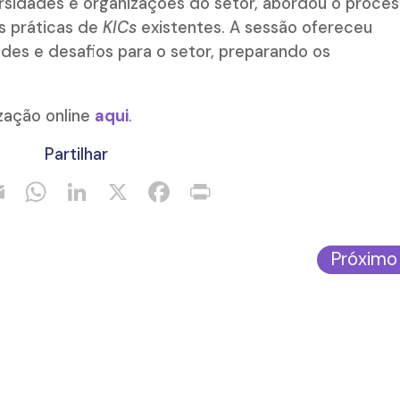
ersidades e organizações do setor, abordou o proce
s práticas de
KICs
existentes. A sessão ofereceu
ades e desafios para o setor, preparando os
ização online
aqui
.
Partilhar
Próximo