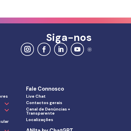
Siga-nos
Fale Connosco
ores
Live Chat
Contactos gerais
Canal de Denúncias +
Transparente
Localizações
ular
ANIta by ChatGPT