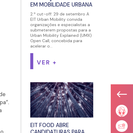
EM MOBILIDADE URBANA
2.º cut-off: 29 de setembro A
EIT Urban Mobility convida
organizações e especialistas a
submeterem propostas para a
Urban Mobility Explained (UMX)
Open Call, concebida para
acelerar o...
VER +
#
 de
pa”.
a
EIT FOOD ABRE
ão
CANDIDATURAS PARA