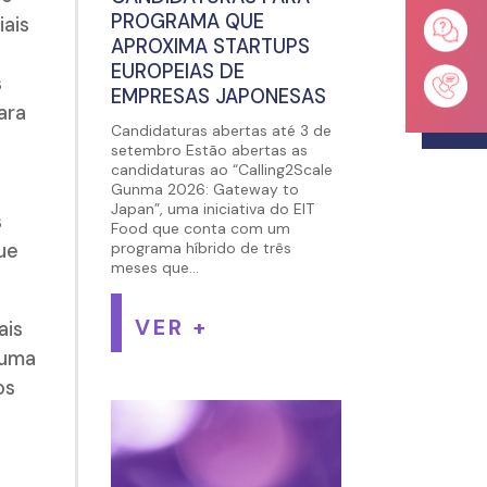
PROGRAMA QUE
iais
APROXIMA STARTUPS
EUROPEIAS DE
s
EMPRESAS JAPONESAS
ara
Candidaturas abertas até 3 de
setembro Estão abertas as
candidaturas ao “Calling2Scale
Gunma 2026: Gateway to
Japan”, uma iniciativa do EIT
s
Food que conta com um
que
programa híbrido de três
meses que...
VER +
ais
 uma
os