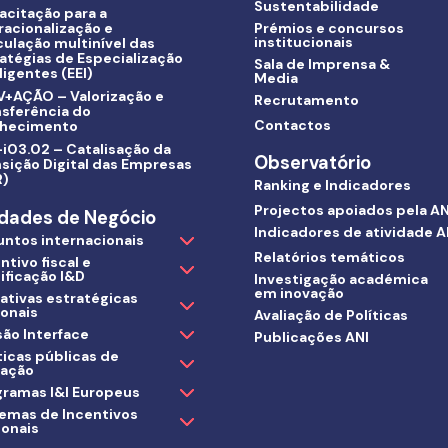
Sustentabilidade
acitação para a
racionalização e
Prémios e concursos
institucionais
culação multinível das
atégias de Especialização
Sala de Imprensa &
ligentes (EEI)
Media
V+AÇÃO – Valorização e
Recrutamento
nsferência do
Contactos
hecimento
i03.02 – Catalisação da
Observatório
sição Digital das Empresas
R)
Ranking e Indicadores
Projectos apoiados pela AN
dades de Negócio
Indicadores de atividade A
untos internacionais
Relatórios temáticos
ntivo fiscal e
ificação I&D
Investigação académica
em inovação
iativas estratégicas
ionais
Avaliação de Políticas
ão Interface
Publicações ANI
ticas públicas de
vação
gramas I&I Europeus
temas de Incentivos
ionais