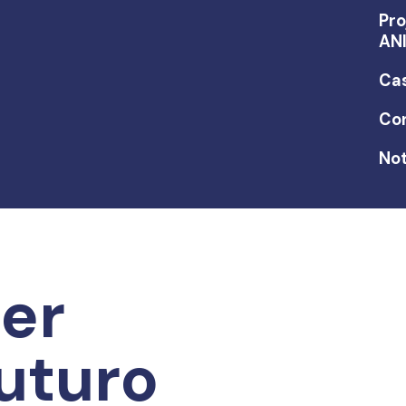
Pro
AN
Ca
Co
Not
er
uturo