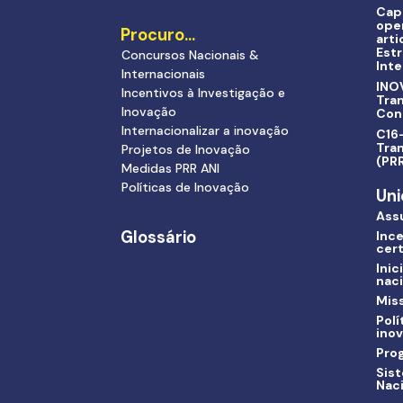
Cap
ope
Procuro…
arti
Estr
Concursos Nacionais &
Inte
Internacionais
INO
Incentivos à Investigação e
Tra
Inovação
Con
Internacionalizar a inovação
C16-
Tran
Projetos de Inovação
(PR
Medidas PRR ANI
Políticas de Inovação
Uni
Ass
Glossário
Ince
cert
Inic
nac
Miss
Polí
ino
Pro
Sis
Nac