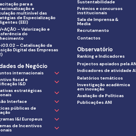
Sustentabilidade
acitação para a
racionalização e
Prémios e concursos
institucionais
culação multinível das
atégias de Especialização
Sala de Imprensa &
ligentes (EEI)
Media
V+AÇÃO – Valorização e
Recrutamento
nsferência do
Contactos
hecimento
i03.02 – Catalisação da
Observatório
sição Digital das Empresas
R)
Ranking e Indicadores
Projectos apoiados pela AN
dades de Negócio
Indicadores de atividade A
untos internacionais
Relatórios temáticos
ntivo fiscal e
ificação I&D
Investigação académica
em inovação
iativas estratégicas
ionais
Avaliação de Políticas
ão Interface
Publicações ANI
ticas públicas de
vação
gramas I&I Europeus
temas de Incentivos
ionais