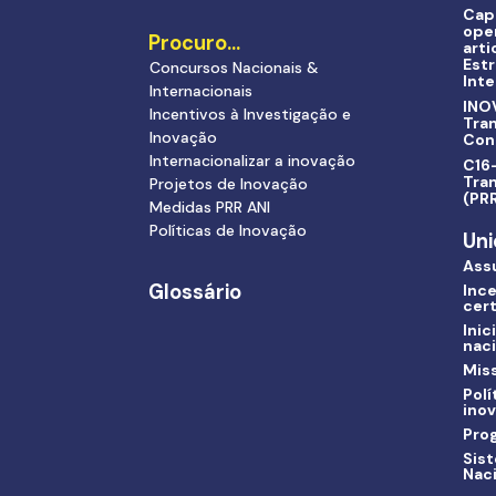
Cap
ope
Procuro…
arti
Estr
Concursos Nacionais &
Inte
Internacionais
INO
Incentivos à Investigação e
Tra
Inovação
Con
Internacionalizar a inovação
C16-
Tran
Projetos de Inovação
(PR
Medidas PRR ANI
Políticas de Inovação
Uni
Ass
Glossário
Ince
cert
Inic
nac
Miss
Polí
ino
Pro
Sis
Nac