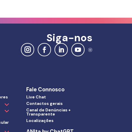
Siga-nos
Fale Connosco
ores
Live Chat
Contactos gerais
Canal de Denúncias +
Transparente
Localizações
ular
ANIta by ChatGPT