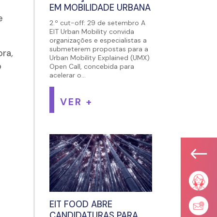
EM MOBILIDADE URBANA
e
2.º cut-off: 29 de setembro A
EIT Urban Mobility convida
organizações e especialistas a
submeterem propostas para a
ora,
Urban Mobility Explained (UMX)
o
Open Call, concebida para
acelerar o...
VER +
#
EIT FOOD ABRE
CANDIDATURAS PARA