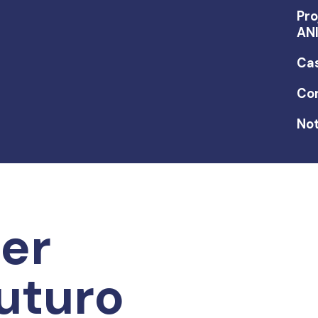
Pro
AN
Ca
Co
Not
er
uturo