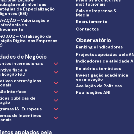
racionalização e
Prémios e concursos
institucionais
culação multinível das
atégias de Especialização
Sala de Imprensa &
ligentes (EEI)
Media
V+AÇÃO – Valorização e
Recrutamento
nsferência do
Contactos
hecimento
i03.02 – Catalisação da
Observatório
sição Digital das Empresas
R)
Ranking e Indicadores
Projectos apoiados pela AN
dades de Negócio
Indicadores de atividade A
untos internacionais
Relatórios temáticos
ntivo fiscal e
ificação I&D
Investigação académica
em inovação
iativas estratégicas
ionais
Avaliação de Políticas
ão Interface
Publicações ANI
ticas públicas de
vação
gramas I&I Europeus
temas de Incentivos
ionais
jetos apoiados pela