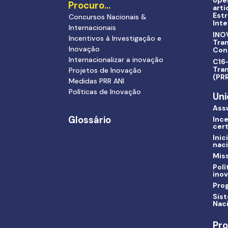
ope
Procuro…
arti
Estr
Concursos Nacionais &
Inte
Internacionais
INO
Incentivos à Investigação e
Tra
Inovação
Con
Internacionalizar a inovação
C16-
Tran
Projetos de Inovação
(PR
Medidas PRR ANI
Políticas de Inovação
Uni
Ass
Glossário
Ince
cert
Inic
nac
Miss
Polí
ino
Pro
Sis
Nac
Pro