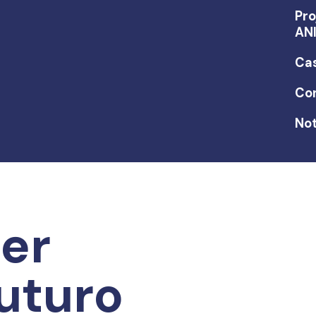
Pro
AN
Ca
Co
Not
er
uturo