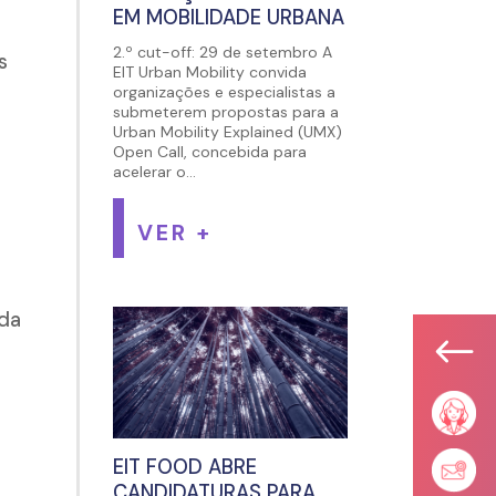
EM MOBILIDADE URBANA
2.º cut-off: 29 de setembro A
s
EIT Urban Mobility convida
organizações e especialistas a
submeterem propostas para a
Urban Mobility Explained (UMX)
Open Call, concebida para
acelerar o...
VER +
 da
#
EIT FOOD ABRE
CANDIDATURAS PARA