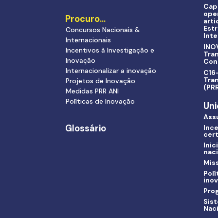
Cap
ope
Procuro…
arti
Estr
Concursos Nacionais &
Inte
Internacionais
INO
Incentivos à Investigação e
Tra
Inovação
Con
Internacionalizar a inovação
C16-
Tran
Projetos de Inovação
(PR
Medidas PRR ANI
Políticas de Inovação
Uni
Ass
Glossário
Ince
cert
Inic
nac
Miss
Polí
ino
Pro
Sis
Nac