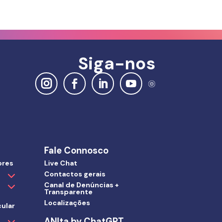
Siga-nos
Fale Connosco
ores
Live Chat
Contactos gerais
Canal de Denúncias +
Transparente
Localizações
ular
ANIta by ChatGPT