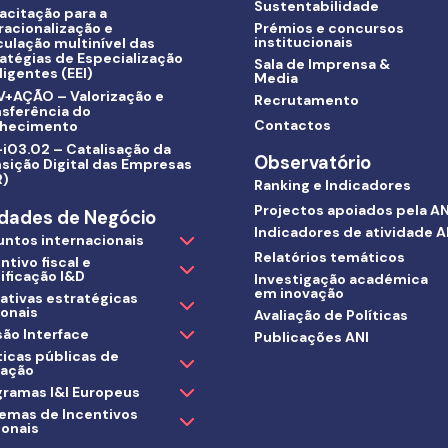
Sustentabilidade
acitação para a
racionalização e
Prémios e concursos
institucionais
culação multinível das
atégias de Especialização
Sala de Imprensa &
ligentes (EEI)
Media
V+AÇÃO – Valorização e
Recrutamento
nsferência do
Contactos
hecimento
i03.02 – Catalisação da
Observatório
sição Digital das Empresas
R)
Ranking e Indicadores
Projectos apoiados pela AN
dades de Negócio
Indicadores de atividade A
untos internacionais
Relatórios temáticos
ntivo fiscal e
ificação I&D
Investigação académica
em inovação
iativas estratégicas
ionais
Avaliação de Políticas
ão Interface
Publicações ANI
ticas públicas de
vação
gramas I&I Europeus
temas de Incentivos
ionais