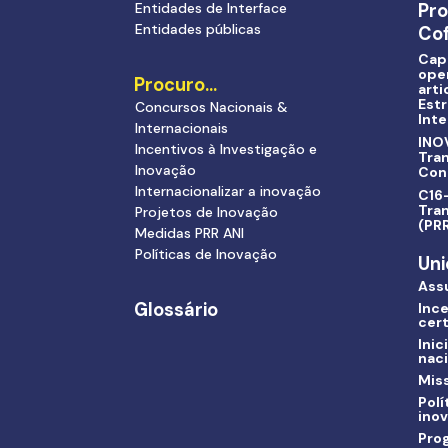
Entidades de Interface
Pr
Entidades públicas
Cof
Cap
ope
Procuro…
arti
Estr
Concursos Nacionais &
Inte
Internacionais
INO
Incentivos à Investigação e
Tra
Inovação
Con
Internacionalizar a inovação
C16-
Tran
Projetos de Inovação
(PR
Medidas PRR ANI
Políticas de Inovação
Uni
Ass
Glossário
Ince
cert
Inic
nac
Miss
Polí
ino
Pro