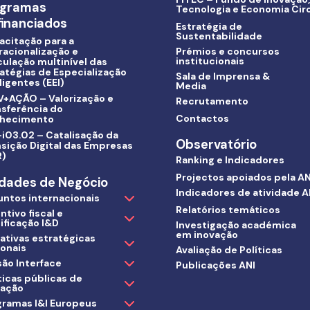
ogramas
Tecnologia e Economia Circ
inanciados
Estratégia de
Sustentabilidade
acitação para a
racionalização e
Prémios e concursos
institucionais
culação multinível das
atégias de Especialização
Sala de Imprensa &
ligentes (EEI)
Media
V+AÇÃO – Valorização e
Recrutamento
nsferência do
Contactos
hecimento
i03.02 – Catalisação da
Observatório
sição Digital das Empresas
R)
Ranking e Indicadores
Projectos apoiados pela AN
dades de Negócio
Indicadores de atividade A
untos internacionais
Relatórios temáticos
ntivo fiscal e
ificação I&D
Investigação académica
em inovação
iativas estratégicas
ionais
Avaliação de Políticas
ão Interface
Publicações ANI
ticas públicas de
vação
gramas I&I Europeus