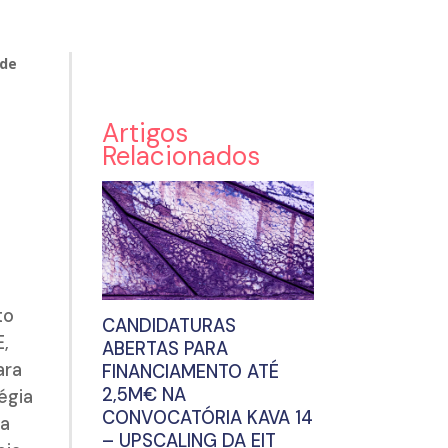
 de
Artigos
Relacionados
to
CANDIDATURAS
E,
ABERTAS PARA
ara
FINANCIAMENTO ATÉ
2,5M€ NA
égia
CONVOCATÓRIA KAVA 14
ma
– UPSCALING DA EIT