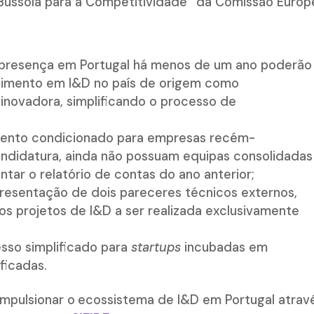
Bússola para a Competitividade
”
da Comissão Europe
 presença em Portugal há menos de um ano poderão
estimento em I&D no país de origem como
inovadora, simplificando o processo de
mento condicionado para empresas recém-
ndidatura, ainda não possuam equipas consolidadas
tar o relatório de contas do ano anterior;
presentação de dois pareceres técnicos externos,
os projetos de I&D a ser realizada exclusivamente
so simplificado para
startups
incubadas em
ficadas.
mpulsionar o
ecossistema de I&D em Portugal atrav