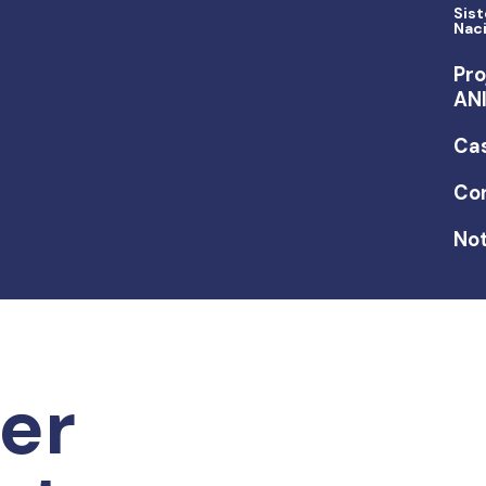
Sis
Nac
Pro
AN
Ca
Co
Not
er