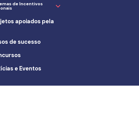
temas de Incentivos
ionais
jetos apoiados pela
I
sos de sucesso
ncursos
ícias e Eventos