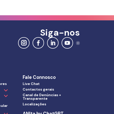
Siga-nos
Fale Connosco
ores
Live Chat
Contactos gerais
Canal de Denúncias +
Transparente
Localizações
ular
ANIta by ChatGPT