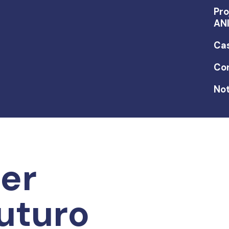
Pro
AN
Ca
Co
Not
er
uturo