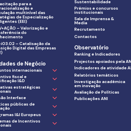
Sustentabilidade
acitação para a
racionalização e
Prémios e concursos
institucionais
culação multinível das
atégias de Especialização
Sala de Imprensa &
ligentes (EEI)
Media
V+AÇÃO – Valorização e
Recrutamento
nsferência do
Contactos
hecimento
i03.02 – Catalisação da
Observatório
sição Digital das Empresas
R)
Ranking e Indicadores
Projectos apoiados pela AN
dades de Negócio
Indicadores de atividade A
untos internacionais
Relatórios temáticos
ntivo fiscal e
ificação I&D
Investigação académica
em inovação
iativas estratégicas
ionais
Avaliação de Políticas
ão Interface
Publicações ANI
ticas públicas de
vação
gramas I&I Europeus
temas de Incentivos
ionais