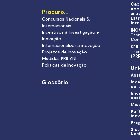
Cap
ope
Procuro…
arti
Estr
Concursos Nacionais &
Inte
Internacionais
INO
Incentivos à Investigação e
Tra
Inovação
Con
Internacionalizar a inovação
C16-
Tran
Projetos de Inovação
(PR
Medidas PRR ANI
Políticas de Inovação
Uni
Ass
Glossário
Ince
cert
Inic
nac
Miss
Polí
ino
Pro
Sis
Nac