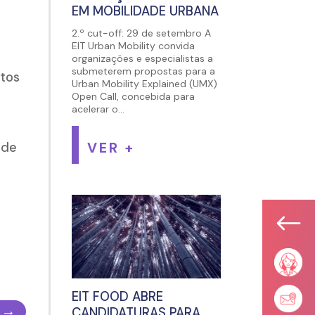
EM MOBILIDADE URBANA
2.º cut-off: 29 de setembro A
EIT Urban Mobility convida
organizações e especialistas a
submeterem propostas para a
utos
Urban Mobility Explained (UMX)
Open Call, concebida para
acelerar o...
VER +
ade
#
EIT FOOD ABRE
→
CANDIDATURAS PARA