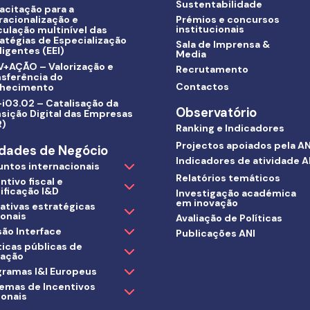
Sustentabilidade
acitação para a
racionalização e
Prémios e concursos
institucionais
culação multinível das
atégias de Especialização
Sala de Imprensa &
ligentes (EEI)
Media
V+AÇÃO – Valorização e
Recrutamento
nsferência do
Contactos
hecimento
i03.02 – Catalisação da
Observatório
sição Digital das Empresas
R)
Ranking e Indicadores
Projectos apoiados pela AN
dades de Negócio
Indicadores de atividade A
untos internacionais
Relatórios temáticos
ntivo fiscal e
ificação I&D
Investigação académica
em inovação
iativas estratégicas
ionais
Avaliação de Políticas
ão Interface
Publicações ANI
ticas públicas de
vação
gramas I&I Europeus
temas de Incentivos
ionais