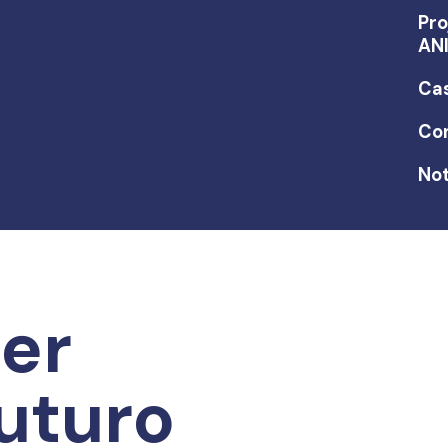
Pro
AN
Ca
Co
Not
er
uturo