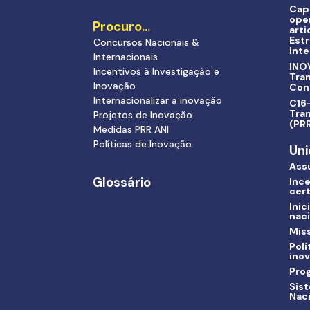
Cap
ope
Procuro…
arti
Estr
Concursos Nacionais &
Inte
Internacionais
INO
Incentivos à Investigação e
Tra
Inovação
Con
Internacionalizar a inovação
C16-
Tran
Projetos de Inovação
(PR
Medidas PRR ANI
Políticas de Inovação
Uni
Ass
Glossário
Ince
cert
Inic
nac
Miss
Polí
ino
Pro
Sis
Nac