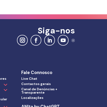
Siga-nos
Fale Connosco
ores
Live Chat
Contactos gerais
Canal de Denúncias +
Transparente
Localizações
ular
ANIta by ChatGPT