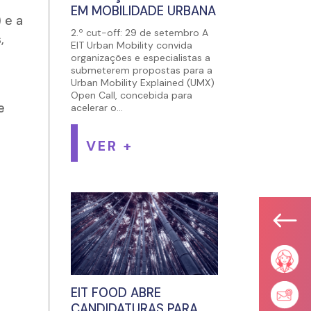
EM MOBILIDADE URBANA
 e a
2.º cut-off: 29 de setembro A
,
EIT Urban Mobility convida
organizações e especialistas a
submeterem propostas para a
Urban Mobility Explained (UMX)
Open Call, concebida para
e
acelerar o...
VER +
#
EIT FOOD ABRE
CANDIDATURAS PARA