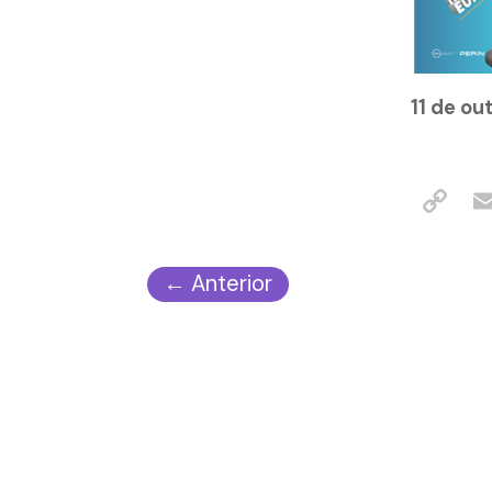
11 de ou
←
Anterior