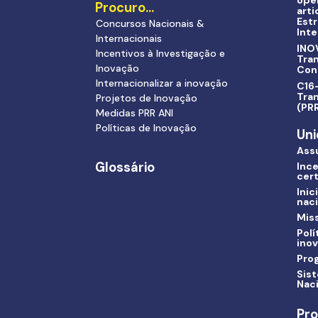
ope
Procuro…
arti
Estr
Concursos Nacionais &
Inte
Internacionais
INO
Incentivos à Investigação e
Tra
Inovação
Con
Internacionalizar a inovação
C16-
Tran
Projetos de Inovação
(PR
Medidas PRR ANI
Políticas de Inovação
Uni
Ass
Glossário
Ince
cert
Inic
nac
Miss
Polí
ino
Pro
Sis
Nac
Pro