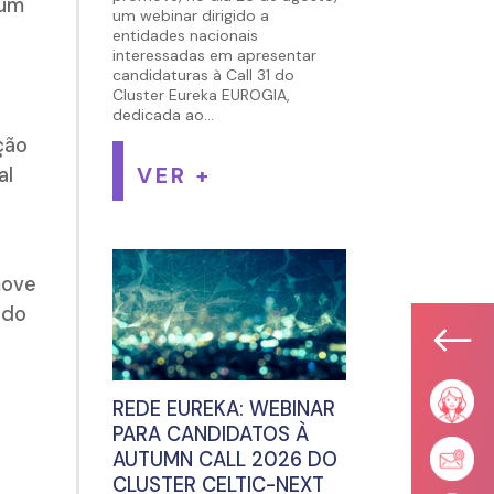
um
um webinar dirigido a
entidades nacionais
interessadas em apresentar
candidaturas à Call 31 do
Cluster Eureka EUROGIA,
dedicada ao...
ção
VER +
al
ove
ndo
#
REDE EUREKA: WEBINAR
PARA CANDIDATOS À
AUTUMN CALL 2026 DO
CLUSTER CELTIC-NEXT