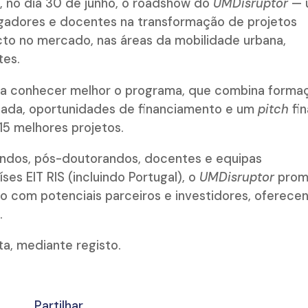
 no dia 30 de junho, o roadshow do
UMDisruptor
— 
gadores e docentes na transformação de projetos
o no mercado, nas áreas da mobilidade urbana,
tes.
ra conhecer melhor o programa, que combina forma
zada, oportunidades de financiamento e um
pitch
fin
 15 melhores projetos.
andos, pós-doutorandos, docentes e equipas
es EIT RIS (incluindo Portugal), o
UMDisruptor
prom
o com potenciais parceiros e investidores, oferece
.
ta, mediante registo.
Partilhar