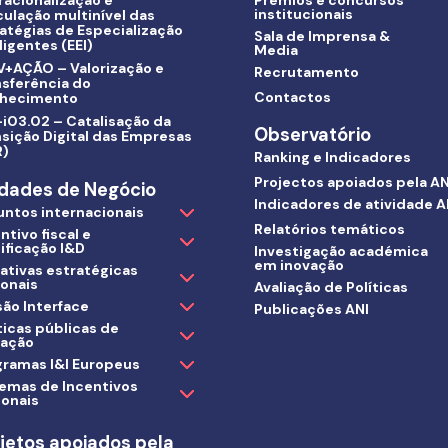
racionalização e
Prémios e concursos
institucionais
culação multinível das
atégias de Especialização
Sala de Imprensa &
ligentes (EEI)
Media
V+AÇÃO – Valorização e
Recrutamento
nsferência do
Contactos
hecimento
i03.02 – Catalisação da
Observatório
sição Digital das Empresas
R)
Ranking e Indicadores
Projectos apoiados pela AN
dades de Negócio
Indicadores de atividade A
untos internacionais
Relatórios temáticos
ntivo fiscal e
ificação I&D
Investigação académica
em inovação
iativas estratégicas
ionais
Avaliação de Políticas
ão Interface
Publicações ANI
ticas públicas de
vação
gramas I&I Europeus
temas de Incentivos
ionais
jetos apoiados pela