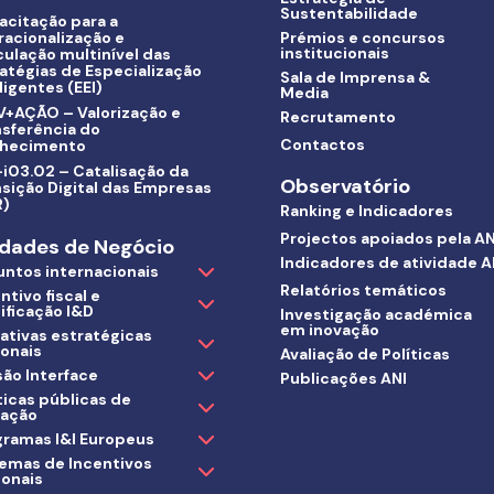
Sustentabilidade
acitação para a
racionalização e
Prémios e concursos
institucionais
culação multinível das
atégias de Especialização
Sala de Imprensa &
ligentes (EEI)
Media
V+AÇÃO – Valorização e
Recrutamento
nsferência do
Contactos
hecimento
i03.02 – Catalisação da
Observatório
sição Digital das Empresas
R)
Ranking e Indicadores
Projectos apoiados pela AN
dades de Negócio
Indicadores de atividade A
untos internacionais
Relatórios temáticos
ntivo fiscal e
ificação I&D
Investigação académica
em inovação
iativas estratégicas
ionais
Avaliação de Políticas
ão Interface
Publicações ANI
ticas públicas de
vação
gramas I&I Europeus
temas de Incentivos
ionais