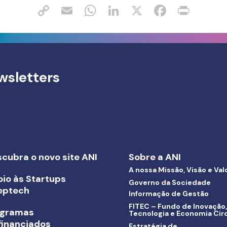
wsletters
cubra o novo site ANI
Sobre a ANI
A nossa Missão, Visão e Val
io às Startups
Governo da Sociedade
eptech
Informação de Gestão
FITEC – Fundo de Inovação,
ogramas
Tecnologia e Economia Circ
inanciados
Estratégia de