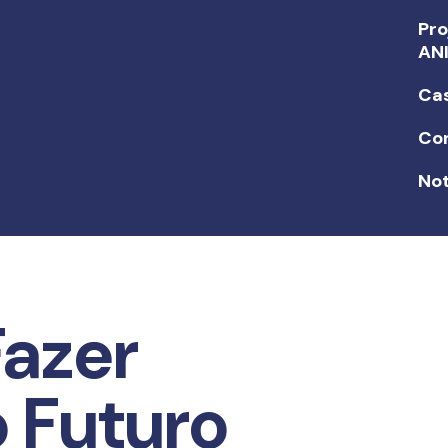
Pro
AN
Ca
Co
Not
Fazer
o Futuro