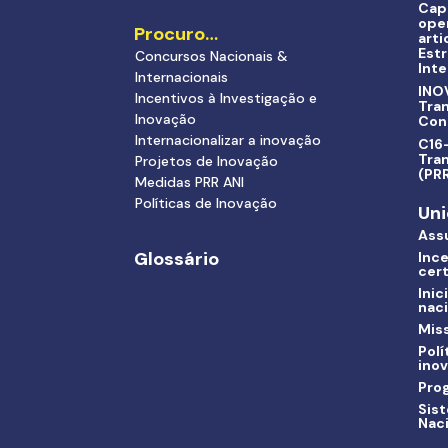
Cap
ope
Procuro…
arti
Estr
Concursos Nacionais &
Inte
Internacionais
INO
Incentivos à Investigação e
Tra
Inovação
Con
Internacionalizar a inovação
C16-
Tran
Projetos de Inovação
(PR
Medidas PRR ANI
Políticas de Inovação
Uni
Ass
Glossário
Ince
cert
Inic
nac
Miss
Polí
ino
Pro
Sis
Nac