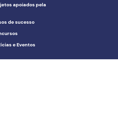
jetos apoiados pela
I
sos de sucesso
ncursos
ícias e Eventos