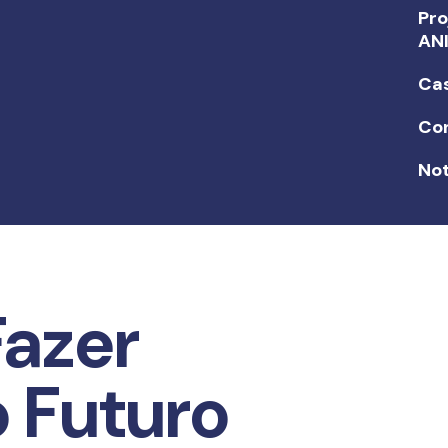
Pro
AN
Ca
Co
Not
Fazer
o Futuro