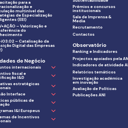
Sustentabilidade
acitação para a
racionalização e
Prémios e concursos
institucionais
culação multinível das
atégias de Especialização
Sala de Imprensa &
ligentes (EEI)
Media
V+AÇÃO – Valorização e
Recrutamento
nsferência do
Contactos
hecimento
i03.02 – Catalisação da
Observatório
sição Digital das Empresas
R)
Ranking e Indicadores
Projectos apoiados pela AN
dades de Negócio
Indicadores de atividade A
untos internacionais
Relatórios temáticos
ntivo fiscal e
ificação I&D
Investigação académica
em inovação
iativas estratégicas
ionais
Avaliação de Políticas
ão Interface
Publicações ANI
ticas públicas de
vação
gramas I&I Europeus
temas de Incentivos
ionais