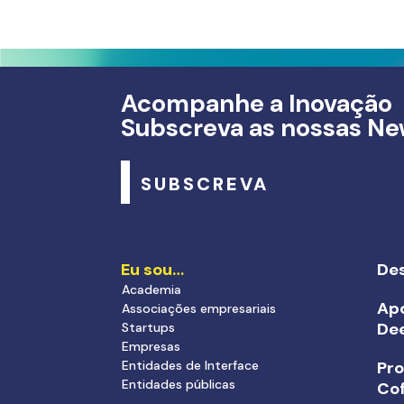
Acompanhe a Inovação
Subscreva as nossas Ne
SUBSCREVA
Eu sou…
Des
Academia
Apo
Associações empresariais
De
Startups
Empresas
Entidades de Interface
Pr
Entidades públicas
Cof