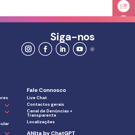
Siga-nos
Fale Connosco
ores
Live Chat
Contactos gerais
Canal de Denúncias +
Transparente
Localizações
ular
ANIta by ChatGPT