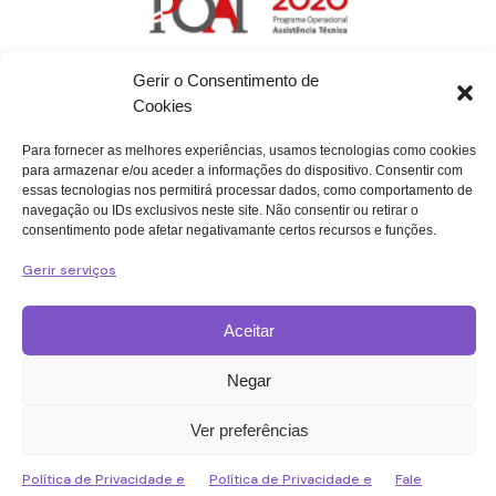
Gerir o Consentimento de
Cookies
Para fornecer as melhores experiências, usamos tecnologias como cookies
para armazenar e/ou aceder a informações do dispositivo. Consentir com
essas tecnologias nos permitirá processar dados, como comportamento de
navegação ou IDs exclusivos neste site. Não consentir ou retirar o
consentimento pode afetar negativamante certos recursos e funções.
Política de Proteção de Dados
Gerir serviços
Política de Privacidade e Cookies
Acessibilidade e Usabilidade
Aceitar
Código de Ética
Medidas de Prevenção
Negar
PT Copyright © 2026 ANI.
Todos os direitos
Ver preferências
reservados | Desenvolvido por
ADDAPTERS.COM
Política de Privacidade e
Política de Privacidade e
Fale