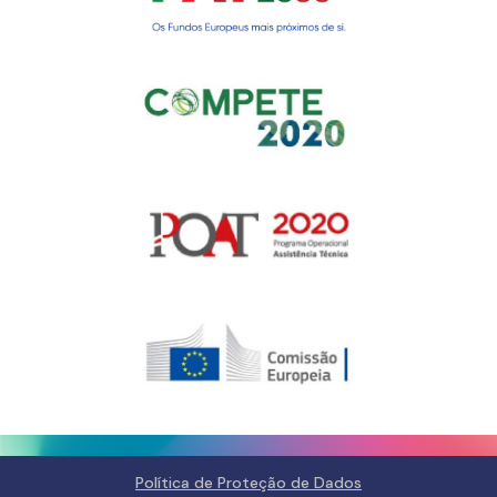
Gerir o Consentimento de
Cookies
Para fornecer as melhores experiências, usamos tecnologias como
cookies para armazenar e/ou aceder a informações do dispositivo.
Consentir com essas tecnologias nos permitirá processar dados, como
comportamento de navegação ou IDs exclusivos neste site. Não consentir
ou retirar o consentimento pode afetar negativamante certos recursos e
funções.
Gerir serviços
Política de Proteção de Dados