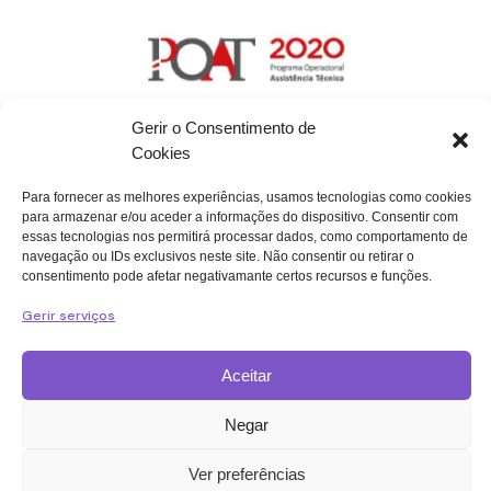
Gerir o Consentimento de
Cookies
Para fornecer as melhores experiências, usamos tecnologias como cookies
para armazenar e/ou aceder a informações do dispositivo. Consentir com
essas tecnologias nos permitirá processar dados, como comportamento de
navegação ou IDs exclusivos neste site. Não consentir ou retirar o
consentimento pode afetar negativamante certos recursos e funções.
Política de Proteção de Dados
Gerir serviços
Política de Privacidade e Cookies
Acessibilidade e Usabilidade
Aceitar
Código de Ética
Medidas de Prevenção
Negar
PT Copyright © 2026 ANI.
Todos os direitos
Ver preferências
reservados | Desenvolvido por
ADDAPTERS.COM