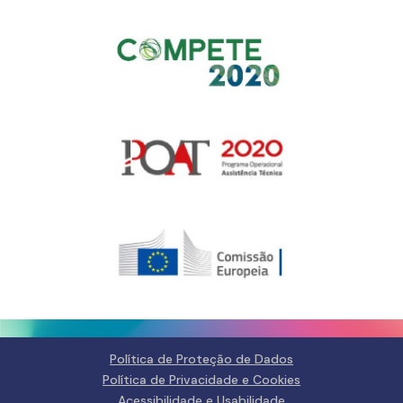
Gerir o Consentimento de
Cookies
Para fornecer as melhores experiências, usamos tecnologias como
cookies para armazenar e/ou aceder a informações do dispositivo.
Consentir com essas tecnologias nos permitirá processar dados, como
comportamento de navegação ou IDs exclusivos neste site. Não consentir
ou retirar o consentimento pode afetar negativamante certos recursos e
funções.
Gerir serviços
Política de Proteção de Dados
Política de Privacidade e Cookies
Aceitar
Acessibilidade e Usabilidade