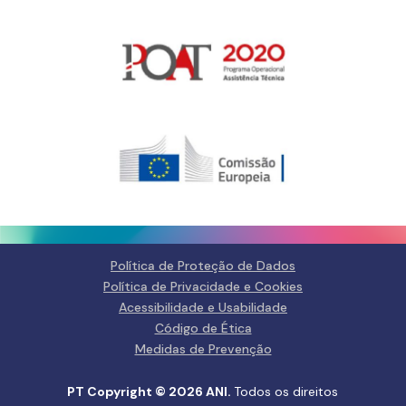
Gerir o Consentimento de
Cookies
Para fornecer as melhores experiências, usamos tecnologias como
cookies para armazenar e/ou aceder a informações do dispositivo.
Consentir com essas tecnologias nos permitirá processar dados, como
comportamento de navegação ou IDs exclusivos neste site. Não consentir
ou retirar o consentimento pode afetar negativamante certos recursos e
funções.
Gerir serviços
Política de Proteção de Dados
Política de Privacidade e Cookies
Aceitar
Acessibilidade e Usabilidade
Código de Ética
Negar
Medidas de Prevenção
Ver preferências
PT Copyright © 2026 ANI.
Todos os direitos