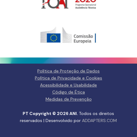
Gerir o Consentimento de
Cookies
Para fornecer as melhores experiências, usamos tecnologias como
cookies para armazenar e/ou aceder a informações do dispositivo.
Consentir com essas tecnologias nos permitirá processar dados, como
comportamento de navegação ou IDs exclusivos neste site. Não consentir
ou retirar o consentimento pode afetar negativamante certos recursos e
funções.
Política de Proteção de Dados
Gerir serviços
Política de Privacidade e Cookies
Acessibilidade e Usabilidade
Aceitar
Código de Ética
Medidas de Prevenção
Negar
PT Copyright © 2026 ANI.
Todos os direitos
Ver preferências
reservados | Desenvolvido por
ADDAPTERS.COM
Política de Privacidade e
Política de Privacidade e
Fale