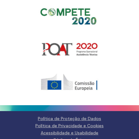
Gerir o Consentimento de
Cookies
Para fornecer as melhores experiências, usamos tecnologias como
cookies para armazenar e/ou aceder a informações do dispositivo.
Consentir com essas tecnologias nos permitirá processar dados, como
comportamento de navegação ou IDs exclusivos neste site. Não consentir
ou retirar o consentimento pode afetar negativamante certos recursos e
funções.
Gerir serviços
Política de Proteção de Dados
Política de Privacidade e Cookies
Aceitar
Acessibilidade e Usabilidade