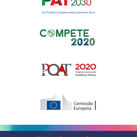
Gerir o Consentimento de
Cookies
Para fornecer as melhores experiências, usamos tecnologias como
cookies para armazenar e/ou aceder a informações do dispositivo.
Consentir com essas tecnologias nos permitirá processar dados, como
comportamento de navegação ou IDs exclusivos neste site. Não consentir
ou retirar o consentimento pode afetar negativamante certos recursos e
funções.
Gerir serviços