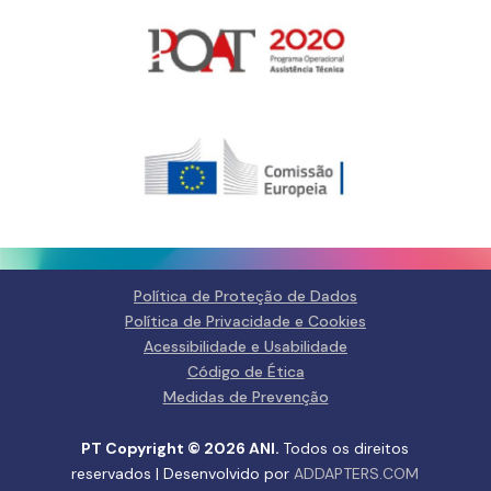
Gerir o Consentimento de
Cookies
Para fornecer as melhores experiências, usamos tecnologias como
cookies para armazenar e/ou aceder a informações do dispositivo.
Consentir com essas tecnologias nos permitirá processar dados, como
comportamento de navegação ou IDs exclusivos neste site. Não consentir
ou retirar o consentimento pode afetar negativamante certos recursos e
funções.
Gerir serviços
Política de Proteção de Dados
Aceitar
Política de Privacidade e Cookies
Acessibilidade e Usabilidade
Negar
Código de Ética
Medidas de Prevenção
Ver preferências
PT Copyright © 2026 ANI.
Todos os direitos
Política de Privacidade e
Política de Privacidade e
Fale
reservados | Desenvolvido por
ADDAPTERS.COM
Cookies
Cookies
connosco
ANIta