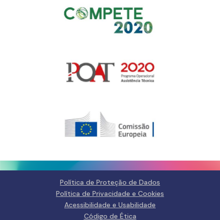
Gerir o Consentimento de
Cookies
Para fornecer as melhores experiências, usamos tecnologias como
cookies para armazenar e/ou aceder a informações do dispositivo.
Consentir com essas tecnologias nos permitirá processar dados, como
comportamento de navegação ou IDs exclusivos neste site. Não consentir
ou retirar o consentimento pode afetar negativamante certos recursos e
funções.
Gerir serviços
Política de Proteção de Dados
Política de Privacidade e Cookies
Aceitar
Acessibilidade e Usabilidade
Código de Ética