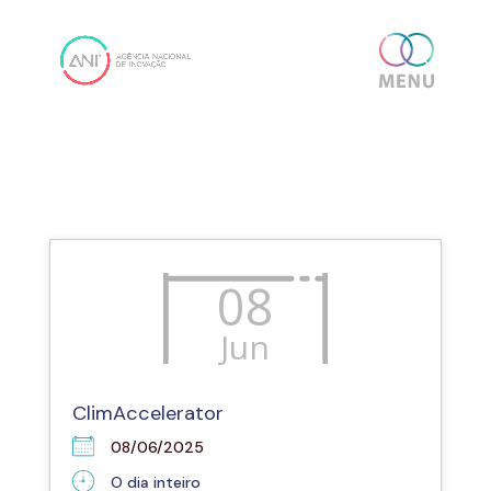
Skip
content
to
content
08
Jun
ClimAccelerator
08/06/2025
O dia inteiro