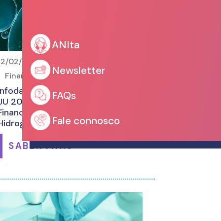
ANIta
12/02/2025
Newsletter
Financiamentos, Calls & Concursos
Infoday Nacional Clean Hydrogen
FAQs
JU 2025: Oportunidades de
Financiamento no Setor do
Fale connosco
Hidrogénio
SABER MAIS