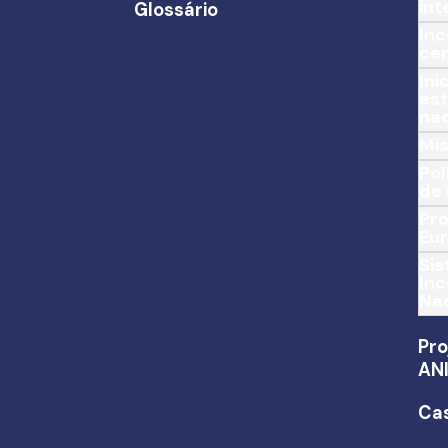
int
Glossário
Inc
cer
Ini
est
nac
Mis
Pol
de 
Pro
Eu
Si
Inc
Nac
Pro
AN
Ca