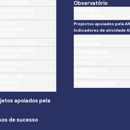
ernacionais
Observatório
entivo fiscal e
Ranking e
tificação I&D
Indicadores
ciativas
Projectos apoiados pela AN
ratégicas
Indicadores de atividade A
ionais
Relatórios
são Interface
temáticos
íticas públicas
Investigação
inovação
académica em
inovação
gramas I&I
ropeus
Avaliação de
Políticas
stemas de
entivos
Publicações ANI
ionais
jetos apoiados pela
I
sos de sucesso