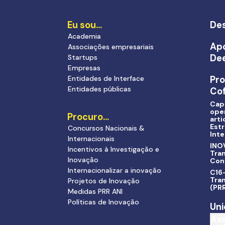
Eu sou…
Des
Academia
Apo
Associações empresariais
De
Startups
Empresas
Entidades de Interface
Pr
Entidades públicas
Cof
Cap
ope
Procuro…
arti
Estr
Concursos Nacionais &
Inte
Internacionais
INO
Incentivos à Investigação e
Tra
Inovação
Con
Internacionalizar a inovação
C16-
Tran
Projetos de Inovação
(PR
Medidas PRR ANI
Políticas de Inovação
Uni
As