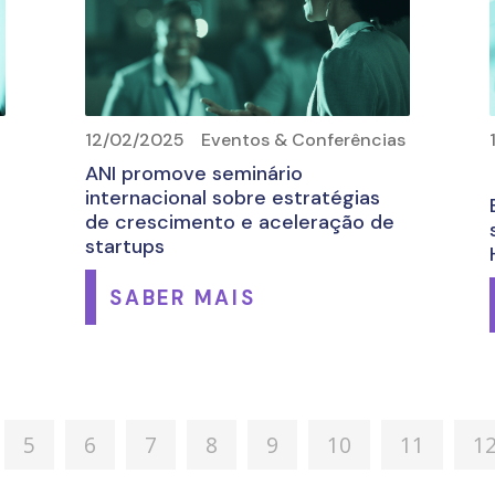
12/02/2025
Eventos & Conferências
ANI promove seminário
internacional sobre estratégias
de crescimento e aceleração de
startups
SABER MAIS
5
6
7
8
9
10
11
1