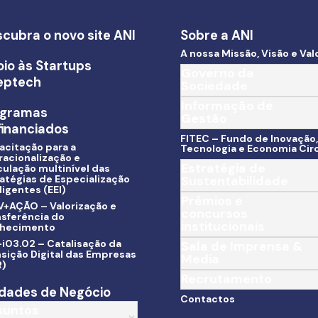
cubra o novo site ANI
Sobre a ANI
A nossa Missão, Visão e Val
io às Startups
Governo da
eptech
Sociedade
Informação de
ogramas
Gestão
inanciados
FITEC – Fundo de Inovação,
acitação para a
Tecnologia e Economia Circ
racionalização e
Estratégia de
culação multinível das
atégias de Especialização
Sustentabilidade
ligentes (EEI)
Prémios e
V+AÇÃO – Valorização e
concursos
nsferência do
institucionais
hecimento
i03.02 – Catalisação da
Sala de Imprensa &
sição Digital das Empresas
Media
R)
Recrutamento
dades de Negócio
Contactos
suntos