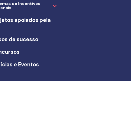
temas de Incentivos
ionais
jetos apoiados pela
I
sos de sucesso
ncursos
ícias e Eventos