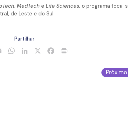
ioTech
,
MedTech
e
Life Sciences
, o programa foca-s
ral, de Leste e do Sul.
Partilhar
Próximo