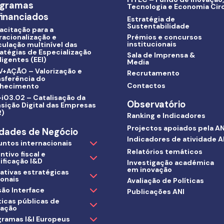
ogramas
Tecnologia e Economia Circ
inanciados
Estratégia de
Sustentabilidade
acitação para a
racionalização e
Prémios e concursos
institucionais
culação multinível das
atégias de Especialização
Sala de Imprensa &
ligentes (EEI)
Media
V+AÇÃO – Valorização e
Recrutamento
nsferência do
Contactos
hecimento
i03.02 – Catalisação da
Observatório
sição Digital das Empresas
R)
Ranking e Indicadores
Projectos apoiados pela AN
dades de Negócio
Indicadores de atividade A
untos internacionais
Relatórios temáticos
ntivo fiscal e
ificação I&D
Investigação académica
em inovação
iativas estratégicas
ionais
Avaliação de Políticas
ão Interface
Publicações ANI
ticas públicas de
vação
gramas I&I Europeus