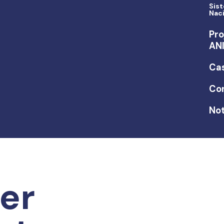
Sis
Nac
Pro
AN
Ca
Co
Not
er