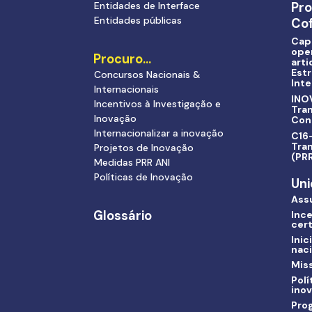
Entidades de Interface
Pr
Entidades públicas
Cof
Cap
ope
Procuro…
arti
Estr
Concursos Nacionais &
Inte
Internacionais
INO
Incentivos à Investigação e
Tra
Inovação
Con
Internacionalizar a inovação
C16-
Tran
Projetos de Inovação
(PR
Medidas PRR ANI
Políticas de Inovação
Uni
Ass
Glossário
Ince
cert
Inic
nac
Miss
Polí
ino
Pro