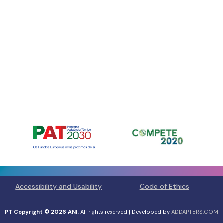
Para fornec
armazenar e
nos permiti
neste site. 
recursos e f
Manage ser
Accessibility and Usability
Code of Ethics
A
Pr
PT Copyright © 2026 ANI.
All rights reserved | Developed by
ADDAPTERS.COM