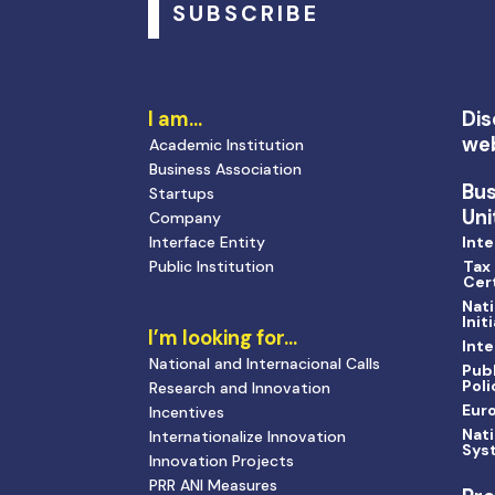
SUBSCRIBE
I am…
Dis
we
Academic Institution
Business Association
Bu
Startups
Uni
Company
Interface Entity
Inte
Public Institution
Tax
Cert
Nati
Init
I’m looking for…
Inte
National and Internacional Calls
Publ
Poli
Research and Innovation
Eur
Incentives
Nati
Internationalize Innovation
Sys
Innovation Projects
PRR ANI Measures