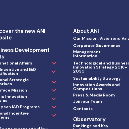
cover the new ANI
About ANI
bsite
Our Mission, Vision and Val
Corporate Governance
siness Development
Management
ts
Information
rnational Affairs
Technological and Busines
Innovation Strategy 2018-
 Incentive and I&D
2030
ification
Sustainability Strategy
onal Strategic
iatives
Innovation Awards and
Competitions
rface Mission
Press & Media Room
ic Innovation
cies
Join our Team
opean I&D Programs
Contacts
onal Incentive
tems
Observatory
Rankings and Key