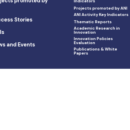
jects promoted by
Indicators
I
Projects promoted by ANI
ANI Activity Key Indicators
cess Stories
Thematic Reports
Academic Research in
ls
Innovation
Innovation Policies
Evaluation
ws and Events
Publications & White
Papers