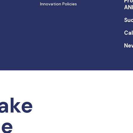
Pro
Innovation Policies
AN
Suc
Cal
Ne
ake
he