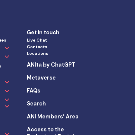
Get in touch
ues
Live Chat
Contacts
Locations
ANIta by ChatGPT
s
Metaverse
FAQs
Search
ANI Members’ Area
Access to the