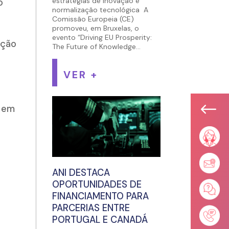
estratégias de inovação e
o
normalização tecnológica A
Comissão Europeia (CE)
promoveu, em Bruxelas, o
evento “Driving EU Prosperity:
ação
The Future of Knowledge...
VER +
a
#
s em
ANI DESTACA
OPORTUNIDADES DE
FINANCIAMENTO PARA
PARCERIAS ENTRE
PORTUGAL E CANADÁ