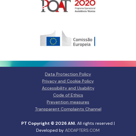
Gerir o Consentimento de
Cookies
Para fornecer as melhores experiências, usamos tecnologias como
cookies para armazenar e/ou aceder a informações do dispositivo.
Consentir com essas tecnologias nos permitirá processar dados, como
comportamento de navegação ou IDs exclusivos neste site. Não consentir
ou retirar o consentimento pode afetar negativamante certos recursos e
funções.
Data Protection Policy
Privacy and Cookie Policy
Manage services
Accessibility and Usability
Code of Ethics
Aceitar
Prevention measures
Transparent Complaints Channel
Negar
PT Copyright © 2026 ANI.
All rights reserved |
Ver preferências
Developed by
ADDAPTERS.COM