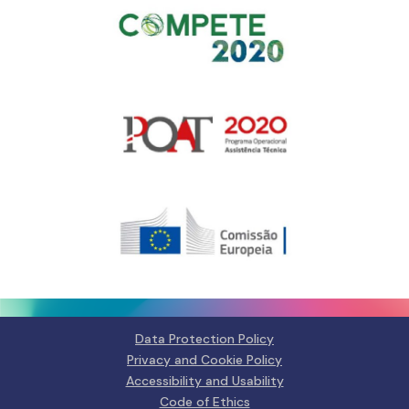
Gerir o Consentimento de
Cookies
Para fornecer as melhores experiências, usamos tecnologias como
cookies para armazenar e/ou aceder a informações do dispositivo.
Consentir com essas tecnologias nos permitirá processar dados, como
comportamento de navegação ou IDs exclusivos neste site. Não consentir
ou retirar o consentimento pode afetar negativamante certos recursos e
funções.
Data Protection Policy
Privacy and Cookie Policy
Manage services
Accessibility and Usability
Code of Ethics