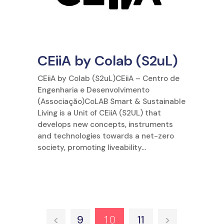
CEiiA by Colab (S2uL)
CEiiA by Colab (S2uL)CEiiA – Centro de
Engenharia e Desenvolvimento
(Associação)CoLAB Smart & Sustainable
Living is a Unit of CEiiA (S2UL) that
develops new concepts, instruments
and technologies towards a net-zero
society, promoting liveability...
10
<
9
11
>