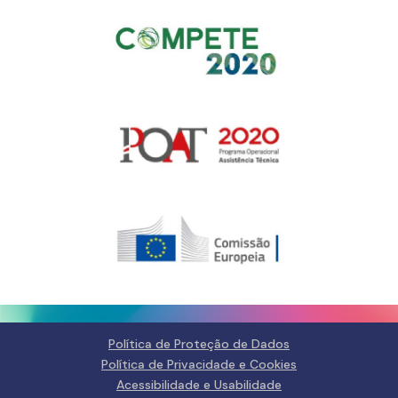
Gerir o Consentimento de
Cookies
Para fornecer as melhores experiências, usamos tecnologias como
cookies para armazenar e/ou aceder a informações do dispositivo.
Consentir com essas tecnologias nos permitirá processar dados, como
comportamento de navegação ou IDs exclusivos neste site. Não consentir
ou retirar o consentimento pode afetar negativamante certos recursos e
funções.
Gerir serviços
Política de Proteção de Dados
Política de Privacidade e Cookies
Aceitar
Acessibilidade e Usabilidade