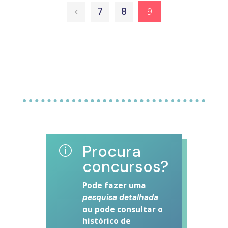
9
<
7
8
Procura
p
concursos?
Pode fazer uma
pesquisa detalhada
ou pode consultar o
histórico de