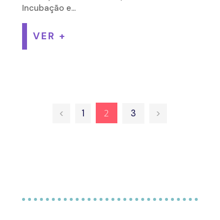
Incubação e...
VER +
2
<
1
3
>