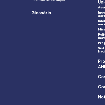
Uni
Ass
Glossário
Ince
cert
Inic
nac
Miss
Polí
ino
Pro
Sis
Nac
Pro
AN
Ca
Co
Not