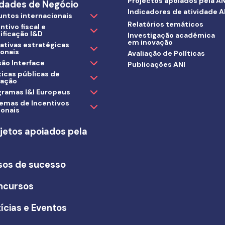
Projectos apoiados pela AN
dades de Negócio
Indicadores de atividade A
untos internacionais
Relatórios temáticos
ntivo fiscal e
ificação I&D
Investigação académica
em inovação
iativas estratégicas
ionais
Avaliação de Políticas
ão Interface
Publicações ANI
ticas públicas de
vação
gramas I&I Europeus
temas de Incentivos
ionais
jetos apoiados pela
I
sos de sucesso
ncursos
ícias e Eventos