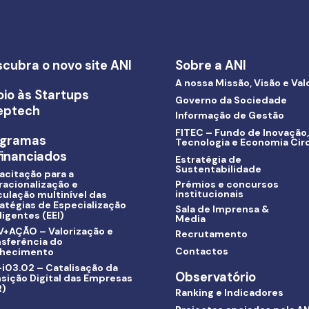
cubra o novo site ANI
Sobre a ANI
A nossa Missão, Visão e Val
io às Startups
Governo da Sociedade
eptech
Informação de Gestão
FITEC – Fundo de Inovação,
ogramas
Tecnologia e Economia Circ
inanciados
Estratégia de
Sustentabilidade
acitação para a
racionalização e
Prémios e concursos
institucionais
culação multinível das
atégias de Especialização
Sala de Imprensa &
ligentes (EEI)
Media
V+AÇÃO – Valorização e
Recrutamento
nsferência do
Contactos
hecimento
i03.02 – Catalisação da
Observatório
sição Digital das Empresas
R)
Ranking e Indicadores