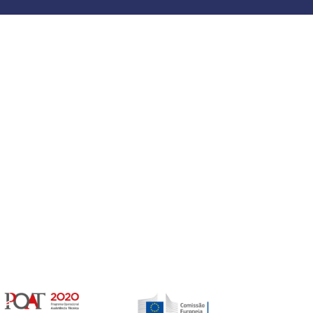
Gerir o Consentimento de Cookies
er as melhores experiências, usamos tecnologias como cookies para
/ou aceder a informações do dispositivo. Consentir com essas tecnologias
rá processar dados, como comportamento de navegação ou IDs exclusivos
Não consentir ou retirar o consentimento pode afetar negativamante certos
unções.