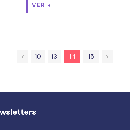
VER +
14
<
10
13
15
>
wsletters