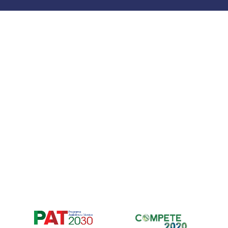
Para fornec
armazenar e
nos permiti
neste site. 
recursos e f