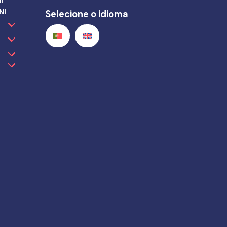
I
NI
Selecione o idioma