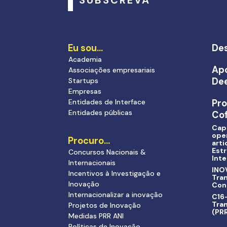
Eu sou…
Des
Academia
Apo
Associações empresariais
De
Startups
Empresas
Entidades de Interface
Pr
Entidades públicas
Cof
Cap
ope
Procuro…
arti
Estr
Concursos Nacionais &
Inte
Internacionais
INO
Incentivos à Investigação e
Tra
Inovação
Con
Internacionalizar a inovação
C16-
Tran
Projetos de Inovação
(PR
Medidas PRR ANI
Políticas de Inovação