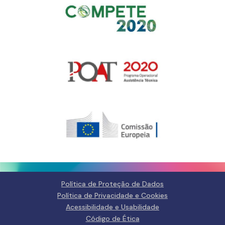
Gerir o Consentimento de
Cookies
Para fornecer as melhores experiências, usamos tecnologias como
cookies para armazenar e/ou aceder a informações do dispositivo.
Consentir com essas tecnologias nos permitirá processar dados, como
comportamento de navegação ou IDs exclusivos neste site. Não consentir
ou retirar o consentimento pode afetar negativamante certos recursos e
funções.
Gerir serviços
Política de Proteção de Dados
Política de Privacidade e Cookies
Aceitar
Acessibilidade e Usabilidade
Código de Ética